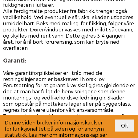
fuktigheten i lufta er.
Alle ferdigmalte produkter fra fabrikk, trenger også
vedlikehold. Ved eventuelle sår, skal skaden utbedres
umiddelbart. Boks med maling, for flikking, følger våre
produkter. Dører/vinduer vaskes med mildt såpevann,
og skylles med rent vann. Dette gjøres 3-4 ganger i
året, for å få bort forurensing, som kan bryte ned
overflaten.
Garanti:
Våre garantiforpliktelser er i tråd med de
retningslinjer som er beskrevet i Norsk lov.
Forutsetning for at garantikrav skal gjøres gjeldende er
dog at man har fulgt de henvisningene som denne
monterings- og vedlikeholdsveiledning gir. Skader
som oppstår på mottakers lager eller på byggeplass,
regnes for å være utenfor vårt ansvarsområde.
Transportskade dekkes normalt av transportør, når
skaden blir anmerket på fraktbrevet ved mottagelse.
Denne siden bruker informasjonskaplser
for funksjonalitet på siden og for anonym
statistikk. Les mer om informasjonskaplser