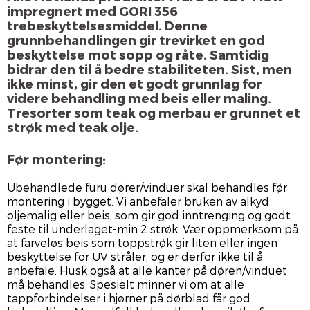
impregnert med GORI 356
trebeskyttelsesmiddel. Denne
grunnbehandlingen gir trevirket en god
beskyttelse mot sopp og råte. Samtidig
bidrar den til å bedre stabiliteten. Sist, men
ikke minst, gir den et godt grunnlag for
videre behandling med beis eller maling.
Tresorter som teak og merbau er grunnet et
strøk med teak olje.
Før montering:
Ubehandlede furu dører/vinduer skal behandles før
montering i bygget. Vi anbefaler bruken av alkyd
oljemalig eller beis, som gir god inntrenging og godt
feste til underlaget-min 2 strøk. Vær oppmerksom på
at farveløs beis som toppstrøk gir liten eller ingen
beskyttelse for UV stråler, og er derfor ikke til å
anbefale. Husk også at alle kanter på døren/vinduet
må behandles. Spesielt minner vi om at alle
tappforbindelser i hjørner på dørblad får god