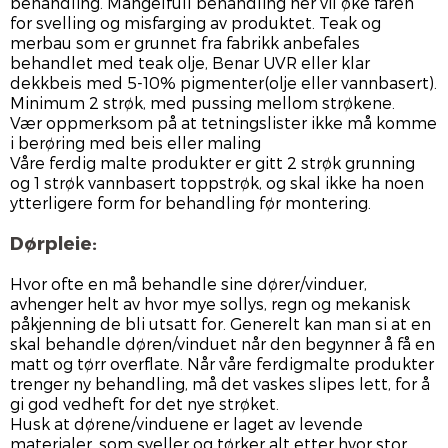
behandling. Mangelfull behandling her vil øke faren
for svelling og misfarging av produktet. Teak og
merbau som er grunnet fra fabrikk anbefales
behandlet med teak olje, Benar UVR eller klar
dekkbeis med 5-10% pigmenter(olje eller vannbasert).
Minimum 2 strøk, med pussing mellom strøkene.
Vær oppmerksom på at tetningslister ikke må komme
i berøring med beis eller maling
Våre ferdig malte produkter er gitt 2 strøk grunning
og 1 strøk vannbasert toppstrøk, og skal ikke ha noen
ytterligere form for behandling før montering.
Dørpleie:
Hvor ofte en må behandle sine dører/vinduer,
avhenger helt av hvor mye sollys, regn og mekanisk
påkjenning de bli utsatt for. Generelt kan man si at en
skal behandle døren/vinduet når den begynner å få en
matt og tørr overflate. Når våre ferdigmalte produkter
trenger ny behandling, må det vaskes slipes lett, for å
gi god vedheft for det nye strøket.
Husk at dørene/vinduene er laget av levende
materialer, som sveller og tørker alt etter hvor stor