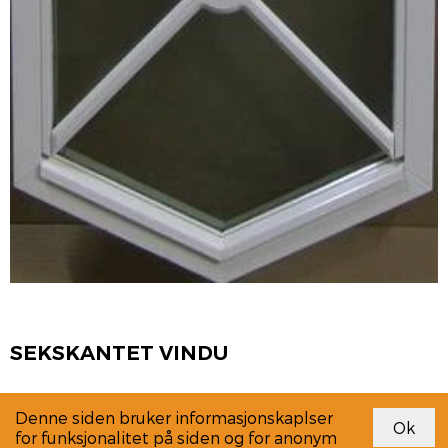
SEKSKANTET VINDU
Denne siden bruker informasjonskaplser
for funksjonalitet på siden og for anonym
Link