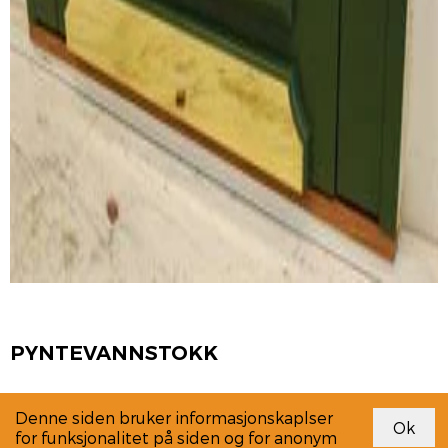
PYNTEVANNSTOKK
Denne siden bruker informasjonskaplser
for funksjonalitet på siden og for anonym
Link