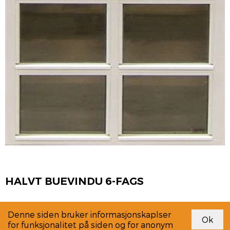
HALVT BUEVINDU 6-FAGS
Denne siden bruker informasjonskaplser
for funksjonalitet på siden og for anonym
Link